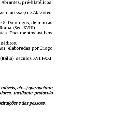
Abrantes, pré-filatélicos,
s clarissas) de Abrantes.
e S. Domingos, de monjas
ma. (Séc. XVIII).
ntes. Documentos avulsos
inéditos.
nos, elaboradas por Diogo
tália), seculos XVIII-XXI,
, móveis, etc…) que queiram
dores, mediante protocolo
ituições e das pessoas.