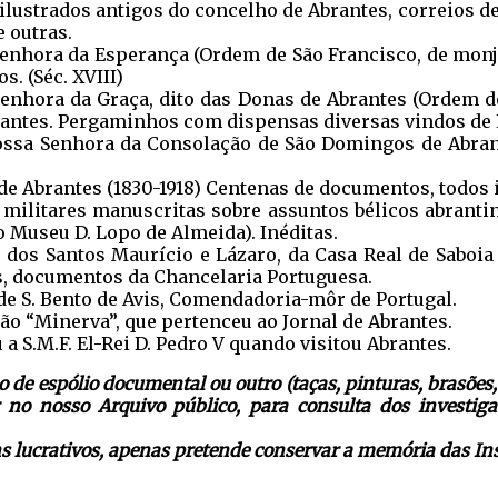
ilustrados antigos do concelho de Abrantes, correios de 
 outras.
enhora da Esperança (Ordem de São Francisco, de monja
. (Séc. XVIII)
enhora da Graça, dito das Donas de Abrantes (Ordem d
antes. Pergaminhos com dispensas diversas vindos de Ro
ossa Senhora da Consolação de São Domingos de Abra
de Abrantes (1830-1918) Centenas de documentos, todos 
 militares manuscritas sobre assuntos bélicos abranti
do Museu D. Lopo de Almeida). Inéditas.
dos Santos Maurício e Lázaro, da Casa Real de Saboia (I
as, documentos da Chancelaria Portuguesa.
de S. Bento de Avis, Comendadoria-môr de Portugal.
o “Minerva”, que pertenceu ao Jornal de Abrantes.
a S.M.F. El-Rei D. Pedro V quando visitou Abrantes.
 de espólio documental ou outro (taças, pinturas, brasões
 no nosso Arquivo público, para consulta dos investiga
 lucrativos, apenas pretende conservar a memória das Inst