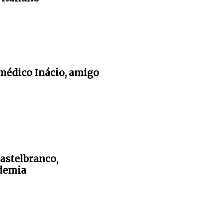
 médico Inácio, amigo
Castelbranco,
ademia