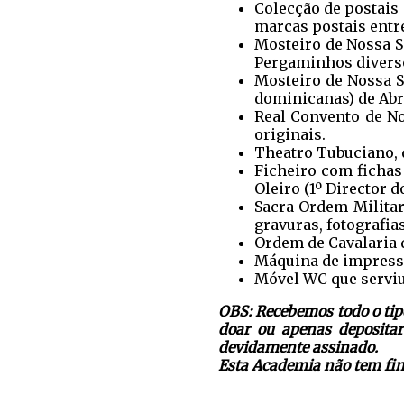
Colecção de postais 
marcas postais entre
Mosteiro de Nossa S
Pergaminhos diversos
Mosteiro de Nossa S
dominicanas) de Abr
Real Convento de N
originais.
Theatro Tubuciano, 
Ficheiro com fichas
Oleiro (1º Director 
Sacra Ordem Militar 
gravuras, fotografi
Ordem de Cavalaria 
Máquina de impressã
Móvel WC que serviu 
OBS: Recebemos todo o tipo
doar ou apenas depositar
devidamente assinado.
Esta Academia não tem fins