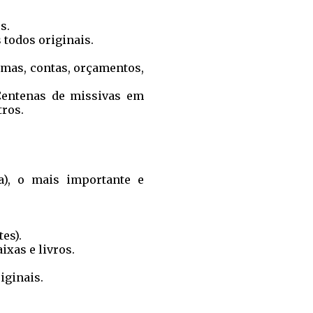
s.
todos originais.
amas, contas, orçamentos,
 Centenas de missivas em
tros.
a), o mais importante e
es).
ixas e livros.
iginais.