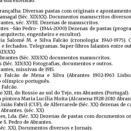
 à sua extensão:
rançalha. Diversas pastas com originais e apontamento
amagal (Séc. XIX-XX). Documentos manuscritos diversos 
ntes, séc. XVIII. Dezenas de manuscritos.
ntes –São Pedro- (1944-2000) Dezenas de pastas (progr
rquitecto, engenheiro e escultor).
ia Salomé M. e Silva Falcão (cronologia: 1940-1975).
 e fechados. Telegramas. Super-libros falantes entre ou
XIX-XX)
Abrantes (Séc. XIX-XX) documentos manuscritos.
(Séc. XIX-XX) Fotografias, documentos e outros.
antes, missivas de 1915.
 Falcão de Mena e Silva (Abrantes 1902-1963 Lisbo
 olímpico português.
 Falcão.
 XIII, do Rossio ao sul do Tejo, em Abrantes (Portugal).
a pintora Maria Lucília Moita (Alcanena 1928-2010 Abrant
ião Fabril (CUF), de Alferrarede (Séc. XX) dezenas de ca
Abrantes. (séc. XX)
tes, Lda. (Séc. XX) Dezenas de pastas com documentos or
 S. Pedro de Abrantes.
Séc. XX). Documentos diversos e Jornais.