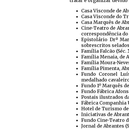
tratar e organizar devido
Casa Visconde de Ab
Casa Visconde do Tr
Casa Marquês de Abra
Cine-Teatro de Abra
correspondência do a
Epistolário Drª Mar
sobrescritos selados
Família Falcão (Séc. 
Família Menaia, de 
Família Moura-Neves 
Família Pimenta, Abr
Fundo Coronel Luís
medalhado cavaleiro
Fundo 1º Marquês de
Fundo Fábrica Afonso
Postais ilustrados d
Fábrica Companhia Un
Hotel de Turismo de 
Iniciativas de Abran
Fundo Cine-Teatro de
Jornal de Abrantes (